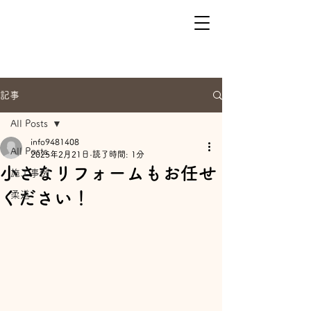
記事
All Posts
info9481408
All Posts
2025年2月21日
読了時間: 1分
小さなリフォームもお任せ
施工事例
ください！
柔道