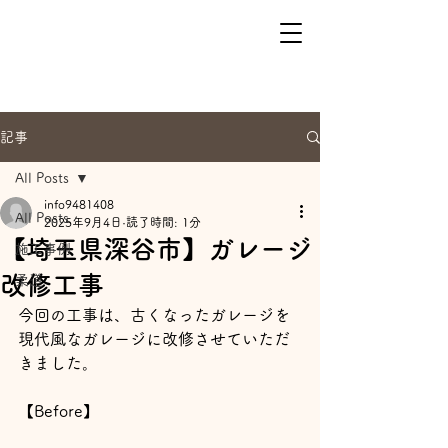
記事
All Posts
info9481408
All Posts
2025年9月4日
読了時間: 1分
【埼玉県深谷市】ガレージ
施工事例
改修工事
柔道
今回の工事は、古くなったガレージを
現代風なガレージに改修させていただ
きました。
【Before】