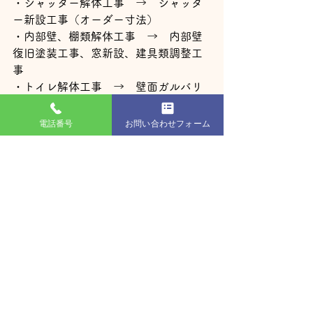
・シャッター解体工事　→　シャッタ
ー新設工事（オーダー寸法）
・内部壁、棚類解体工事　→　内部壁
復旧塗装工事、窓新設、建具類調整工
事
・トイレ解体工事　→　壁面ガルバリ
ウム鋼板工事
電話番号
お問い合わせフォーム
ご予算内で夢をカタチに🌅
🏡注文住宅・平屋
🛠️リフォーム・店舗改装・解体・外構
💴資金計画・住宅ローン
🖥️図面・間取り作成